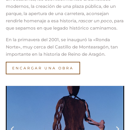
modernos, la creación de una plaza pública, de un
parque, la apertura de una carretera, aconsejan
rendirle homenaje a esa historia,
rascar un poco
, para
que sepamos en que legado histórico caminamos.
En la primavera del 2001, se inauguró la «Ronda
Norte», muy cerca del Castillo de Montearagón, tan
importante en la historia de Reino de Aragón.
ENCARGAR UNA OBRA